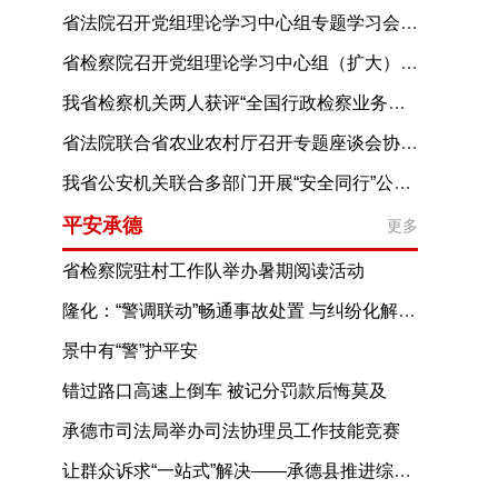
省法院召开党组理论学习中心组专题学习会要求把学习贯彻习近平党建思想作为重要政治任务推动机关党建和系统党建全面进步全面过硬
省检察院召开党组理论学习中心组（扩大）学习会进一步提高树立和践行正确政绩观思想认识为奋力谱写中国式现代化建设河北篇章贡献力量
我省检察机关两人获评“全国行政检察业务能手”
省法院联合省农业农村厅召开专题座谈会协同加强种业知识产权保护
我省公安机关联合多部门开展“安全同行”公益宣传活动推动安全理念走进千家万户
平安承德
更多
省检察院驻村工作队举办暑期阅读活动
隆化：“警调联动”畅通事故处置 与纠纷化解通道
景中有“警”护平安
错过路口高速上倒车 被记分罚款后悔莫及
承德市司法局举办司法协理员工作技能竞赛
让群众诉求“一站式”解决——承德县推进综治中心规范化建设的探索与实践