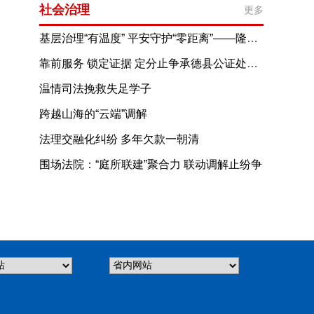
社会治理
更多
基层治理“有温度” 平安守护“零距离”——隆化县安州街道综治中心规范化建设让群众获得感更充实
靠前服务 锁定证据 定分止争承德县公证处为管网改造民生项目提供公证保障
温情司法挽救失足学子
跨越山海的“云端”调解
法理交融化纠纷 多年欠款一朝清
围场法院：“庭所联建”聚合力 联动调解止纷争