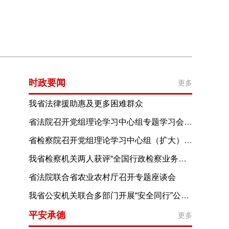
时政要闻
更多
我省法律援助惠及更多困难群众
省法院召开党组理论学习中心组专题学习会要求
把学习贯彻习近平党建思想作为重要政治任务
省检察院召开党组理论学习中心组（扩大）学习会
推动机关党建和系统党建全面进步全面过硬
进一步提高树立和践行正确政绩观思想认识
我省检察机关两人获评“全国行政检察业务能手”
为奋力谱写中国式现代化建设河北篇章贡献力量
省法院联合省农业农村厅召开专题座谈会
协同加强种业知识产权保护
我省公安机关联合多部门开展“安全同行”公益宣传活动
推动安全理念走进千家万户
平安承德
更多