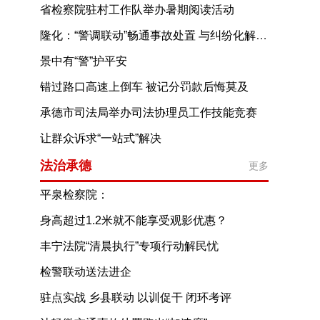
省检察院驻村工作队举办暑期阅读活动
隆化：“警调联动”畅通事故处置 与纠纷化解通道
景中有“警”护平安
错过路口高速上倒车 被记分罚款后悔莫及
承德市司法局举办司法协理员工作技能竞赛
让群众诉求“一站式”解决
——承德县推进综治中心规范化建设的探索与实践
法治承德
更多
平泉检察院：
深耕“三项路径”推动法律监督质效提档升级
身高超过1.2米就不能享受观影优惠？
公益诉讼护航未成年人观影福利落地
丰宁法院“清晨执行”专项行动解民忧
检警联动送法进企
驻点实战 乡县联动 以训促干 闭环考评