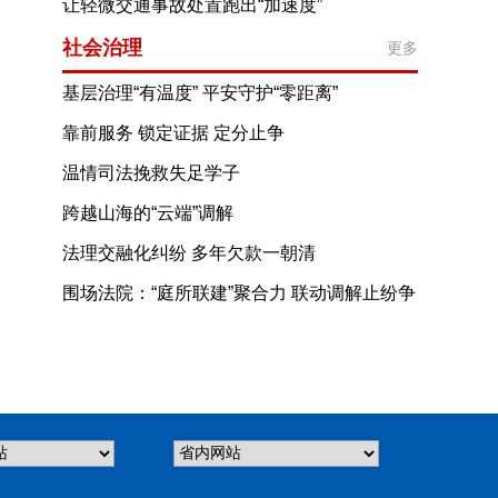
丰宁创新轮训机制提升基层矛盾纠纷化解效能
让轻微交通事故处置跑出“加速度”
——承德公安优化视频事故快处新模式
社会治理
更多
基层治理“有温度” 平安守护“零距离”
——隆化县安州街道综治中心规范化建设让群众获得感更充实
靠前服务 锁定证据 定分止争
承德县公证处为管网改造民生项目提供公证保障
温情司法挽救失足学子
跨越山海的“云端”调解
法理交融化纠纷 多年欠款一朝清
围场法院：“庭所联建”聚合力 联动调解止纷争