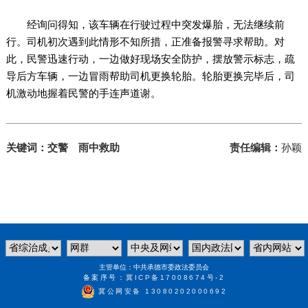
经询问得知，该车辆在行驶过程中突发爆胎，无法继续前
行。司机初次遇到此情形不知所措，正准备报警寻求帮助。对
此，民警迅速行动，一边做好现场安全防护，摆放警示标志，疏
导后方车辆，一边冒雨帮助司机更换轮胎。轮胎更换完毕后，司
机激动地握着民警的手连声道谢。
关键词：交警 雨中救助
责任编辑：
孙颖
主管单位：中共承德市委政法委员会
备案序号：
冀ICP备17008674号-2
冀公网安备 13080202000692