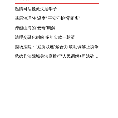
温情司法挽救失足学子
基层治理“有温度” 平安守护“零距离”
——隆化县安州街道综治中心规范化建设让群众获得感更充实
跨越山海的“云端”调解
法理交融化纠纷 多年欠款一朝清
围场法院：“庭所联建”聚合力 联动调解止纷争
承德县法院城关法庭推行“人民调解+司法确认”
群众称赞“心里彻底踏实了”