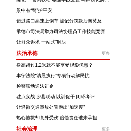
景中有“警”护平安
错过路口高速上倒车 被记分罚款后悔莫及
承德市司法局举办司法协理员工作技能竞赛
让群众诉求“一站式”解决
——承德县推进综治中心规范化建设的探索与实践
法治承德
更多
身高超过1.2米就不能享受观影优惠？
公益诉讼护航未成年人观影福利落地
丰宁法院“清晨执行”专项行动解民忧
检警联动送法进企
驻点实战 乡县联动 以训促干 闭环考评
丰宁创新轮训机制提升基层矛盾纠纷化解效能
让轻微交通事故处置跑出“加速度”
——承德公安优化视频事故快处新模式
热心施救却意外受伤 赔偿责任谁来承担
社会治理
更多