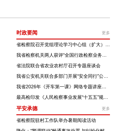
时政要闻
更多
省检察院召开党组理论学习中心组（扩大）学习会
进一步提高树立和践行正确政绩观思想认识
我省检察机关两人获评“全国行政检察业务能手”
为奋力谱写中国式现代化建设河北篇章贡献力量
省法院联合省农业农村厅召开专题座谈会
协同加强种业知识产权保护
我省公安机关联合多部门开展“安全同行”公益宣传活动
推动安全理念走进千家万户
我省2026年《开车第一课》网络专题讲座上线开播
最高检印发《人民检察事业发展“十五五”规划》
平安承德
更多
省检察院驻村工作队举办暑期阅读活动
隆化：“警调联动”畅通事故处置 与纠纷化解通道